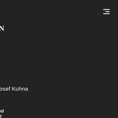
N
osef Kuhna
nd
7