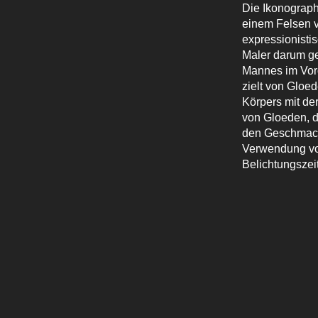
Die Ikonograp
einem Felsen 
expressionisti
Maler darum ge
Mannes im Vor
zielt von Gloe
Körpers mit de
von Gloeden, d
den Geschmack 
Verwendung von
Belichtungszeit