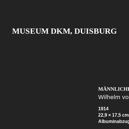
MUSEUM DKM, DUISBURG
MÄNNLICHE
Wilhelm v
1914
22,9 × 17,5 cm
Albuminabzu