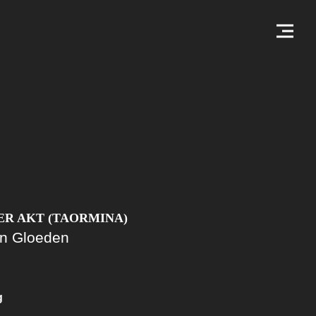
R AKT (TAORMINA)
on Gloeden
g