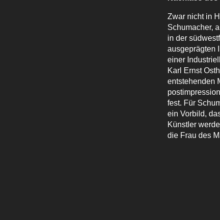
Zwar nicht in 
Schumacher, ar
in der südwestf
ausgeprägten I
einer Industri
Karl Ernst Ost
entstehenden M
postimpression
fest. Für Schu
ein Vorbild, da
Künstler werde
die Frau des M