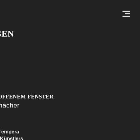
GEN
OFFENEM FENSTER
macher
 Tempera
Künstlers