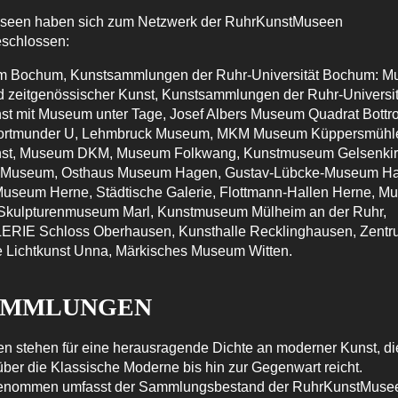
seen haben sich zum Netzwerk der RuhrKunstMuseen
schlossen:
 Bochum, Kunstsammlungen der Ruhr-Universität Bochum: 
 zeitgenössischer Kunst, Kunstsammlungen der Ruhr-Universi
nst mit Museum unter Tage, Josef Albers Museum Quadrat Bott
Dortmunder U, Lehmbruck Museum, MKM Museum Küppersmühle
st, Museum DKM, Museum Folkwang, Kunstmuseum Gelsenkir
 Museum, Osthaus Museum Hagen, Gustav-Lübcke-Museum H
useum Herne, Städtische Galerie, Flottmann-Hallen Herne, 
 Skulpturenmuseum Marl, Kunstmuseum Mülheim an der Ruhr,
IE Schloss Oberhausen, Kunsthalle Recklinghausen, Zentru
le Lichtkunst Unna, Märkisches Museum Witten.
SAMMLUNGEN
n stehen für eine herausragende Dichte an moderner Kunst, di
über die Klassische Moderne bis hin zur Gegenwart reicht.
ommen umfasst der Sammlungsbestand der RuhrKunstMusee