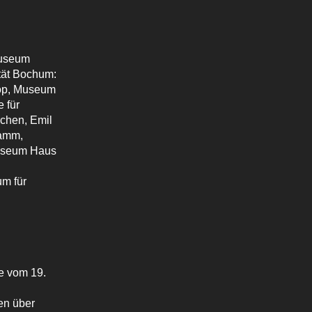
Museum
tät Bochum:
rop, Museum
 für
chen, Emil
amm,
Museum Haus
m für
e vom 19.
n über