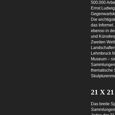
500.000 Arbe
Ernst Ludwig
Gegenwartsku
Die wichtigs
das Informel
ebenso in de
und Künstler
Zweiten Welt
Landschaften
Lehmbruck M
Museum – sin
Sammlungen s
thematische 
Skulpturenmu
21 X 21
Das breite 
Sammlungen