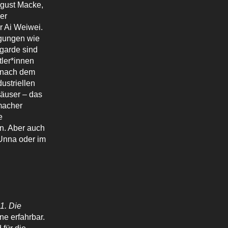
ugust Macke,
er
r Ai Weiwei.
egungen wie
tgarde sind
tler*innen
, nach dem
ustriellen
Häuser – das
macher
e
n. Aber auch
 Unna oder im
1. Die
e erfahrbar.