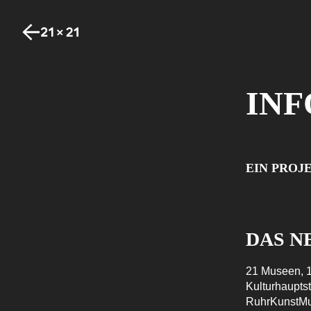
IN
EIN PROJ
DAS 
21 Museen, 1
Kulturhaupt
RuhrKunstM