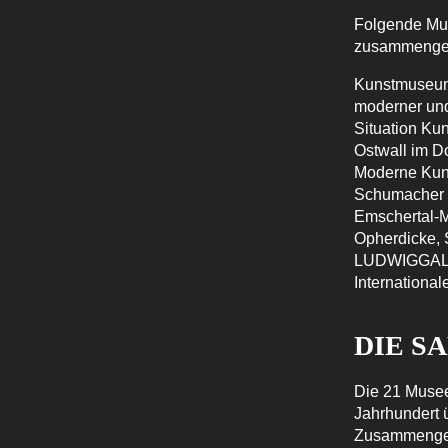
Folgende Mu
zusammenge
Kunstmuseum
moderner und
Situation Ku
Ostwall im 
Moderne Kun
Schumacher
Emschertal-M
Opherdicke,
LUDWIGGALER
Internationa
DIE 
Die 21 Musee
Jahrhundert 
Zusammengen