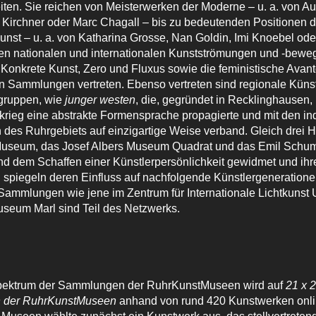
iten. Sie reichen von Meisterwerken der Moderne – u. a. von A
 Kirchner oder Marc Chagall – bis zu bedeutenden Positionen d
nst – u. a. von Katharina Grosse, Nan Goldin, Imi Knoebel ode
ten nationalen und internationalen Kunstströmungen und -bew
, Konkrete Kunst, Zero und Fluxus sowie die feministische Avan
n Sammlungen vertreten. Ebenso vertreten sind regionale Küns
gruppen, wie
junger westen
, die, gegründet in Recklinghausen
krieg eine abstrakte Formensprache propagierte und mit den ind
 des Ruhrgebiets auf einzigartige Weise verband. Gleich drei 
useum, das Josef Albers Museum Quadrat und das Emil Schu
d dem Schaffen einer Künstlerpersönlichkeit gewidmet und ihr
piegeln deren Einfluss auf nachfolgende Künstlergeneratione
Sammlungen wie jene im Zentrum für Internationale Lichtkunst
seum Marl sind Teil des Netzwerks.
Spektrum der Sammlungen der RuhrKunstMuseen wird auf
21 x 2
 der RuhrKunstMuseen
anhand von rund 420 Kunstwerken onlin