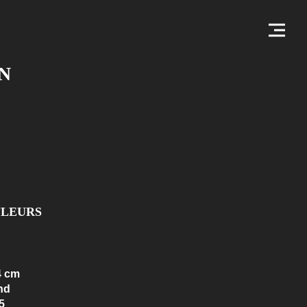
N
FLEURS
4 cm
nd
5