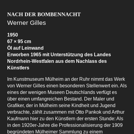
© VG Bild-Kunst, Bonn 2025
NACH DER BOMBENNACHT
Werner Gilles
1950
67 × 95 cm
Öl auf Leinwand
Erworben 1965 mit Unterstützung des Landes
Nordrhein-Westfalen aus dem Nachlass des
Künstlers
Im Kunstmuseum Mülheim an der Ruhr nimmt das Werk
von Werner Gilles einen besonderen Stellenwert ein. Als
eines der wenigen Museen Deutschlands verfügt es
über einen umfangreichen Bestand. Der Maler und
Nach der Bombennacht
Grafiker, der in Mülheim seine Kindheit und Jugend
verbrachte, zählt zusammen mit Otto Pankok und Arthur
Kaufmann hier zu den Künstlern der ersten Stunde: Als
in den 1920er-Jahre die Professionalisierung der 1909
begründeten Mülheimer Sammlung zu einem