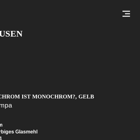
USEN
CHROM IST MONOCHROM?, GELB
ompa
cm
rbiges Glasmehl
1