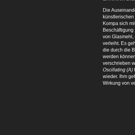
Die Auseinander
künstlerischen
Kompa sich mit
Beschäftigung 
von Glasmehl, 
verleiht. Es g
die durch die 
werden können
verschrieben w
Oscillating (A)
wieder. Ihm geh
Wirkung von v