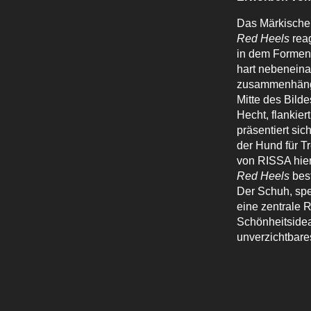
Das Märkische
Red Heels
rea
in dem Formen i
hart nebeneina
zusammenhängen
Mitte des Bild
Hecht, flankie
präsentiert si
der Hund für T
von RISSA hier
Red Heels
best
Der Schuh, spe
eine zentrale 
Schönheitsidea
unverzichtbares