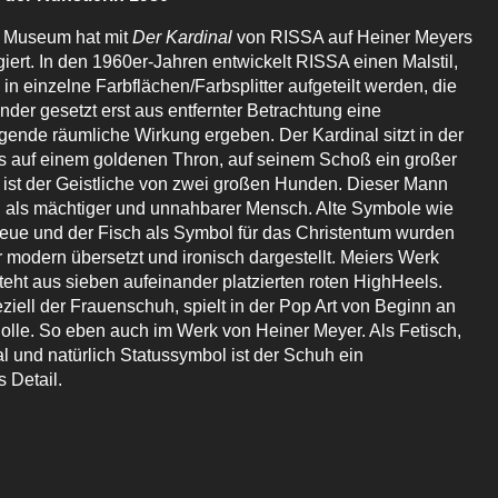
 Museum hat mit
Der Kardinal
von RISSA auf Heiner Meyers
giert. In den 1960er-Jahren entwickelt RISSA einen Malstil,
n einzelne Farbflächen/Farbsplitter aufgeteilt werden, die
nder gesetzt erst aus entfernter Betrachtung eine
de räumliche Wirkung ergeben. Der Kardinal sitzt in der
es auf einem goldenen Thron, auf seinem Schoß ein großer
rt ist der Geistliche von zwei großen Hunden. Dieser Mann
ch als mächtiger und unnahbarer Mensch. Alte Symbole wie
reue und der Fisch als Symbol für das Christentum wurden
 modern übersetzt und ironisch dargestellt. Meiers Werk
eht aus sieben aufeinander platzierten roten HighHeels.
ziell der Frauenschuh, spielt in der Pop Art von Beginn an
Rolle. So eben auch im Werk von Heiner Meyer. Als Fetisch,
l und natürlich Statussymbol ist der Schuh ein
 Detail.