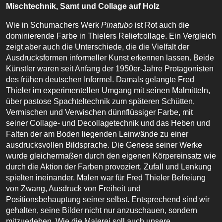
Mischtechnik, Samt und Collage auf Holz
Wie in Schumachers Werk
Pinatubo
ist Rot auch die
dominierende Farbe in Thielers Reliefcollage. Ein Vergleich
zeigt aber auch die Unterschiede, die die Vielfalt der
Ausdrucksformen informeller Kunst erkennen lassen. Beide
Künstler waren seit Anfang der 1950er-Jahre Protagonisten
des frühen deutschen Informel. Damals gelangte Fred
Thieler im experimentellen Umgang mit seinen Malmitteln,
über pastose Spachteltechnik zum späteren Schütten,
Vermischen und Verwischen dünnflüssiger Farbe, mit
seiner Collage- und Decollagetechnik und das Heben und
Falten der am Boden liegenden Leinwände zu einer
ausdrucksvollen Bildsprache. Die Genese seiner Werke
wurde gleichermaßen durch den eigenen Körpereinsatz wie
durch die Aktion der Farben provoziert. Zufall und Lenkung
spielten ineinander. Malen war für Fred Thieler Befreiung
von Zwang, Ausdruck von Freiheit und
Positionsbehauptung seiner selbst. Entsprechend sind wir
gehalten, seine Bilder nicht nur anzuschauen, sondern
mitzuerleben. Wie die Malerei soll auch unsere