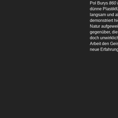
Pol Burys
860 
dünne Plastikf
langsam und al
demonstriert h
Natur aufgewei
gegenüber, die 
doch unwirklic
Arbeit den Geis
neue Erfahrun