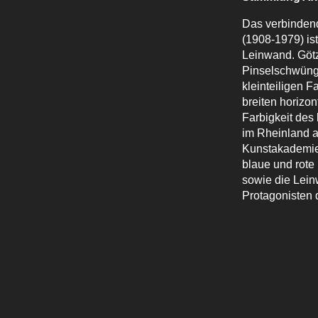
Das verbindend
(1908-1979) is
Leinwand. Götz 
Pinselschwünge
kleinteiligen F
breiten horizo
Farbigkeit des 
im Rheinland a
Kunstakademie 
blaue und rote
sowie die Lein
Protagonisten 