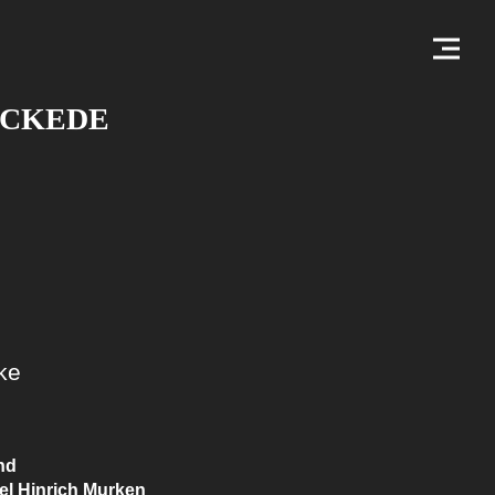
ICKEDE
ke
nd
l Hinrich Murken