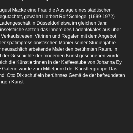
gust Macke eine Frau die Auslage eines städtischen
egutachtet, gewährt Herbert Rolf Schlegel (1889-1972)
 Ladengeschäft in Düsseldorf etwa im gleichen Jahr.
inselstriche setzen das Innere des Ladenlokales aus über
Verkaufstresen, Vitrinen und Regalen mit dem Angebot
er spätimpressionistischen Manier seiner Studienjahre
er neusachlich arbeitende Maler den berühmten Raum, in
l der Geschichte der modernen Kunst geschrieben wurde.
sich die Künstler:innen in der Kaffeestube von Johanna Ey,
e Galerie wurde zum Mittelpunkt der Künstlergruppe Das
d. Otto Dix schuf ein berühmtes Gemälde der befreundeten
ngen Kunst.