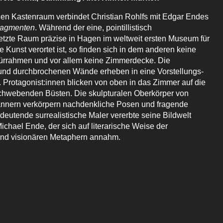
inen Kastenraum verbindet Christian Rohlfs mit Edgar Endes
ragmenten
. Während der eine, pointillistisch
zte Raum präzise in Hagen im weltweit ersten Museum für
 Kunst verortet ist, so finden sich in dem anderen keine
ürrahmen und vor allem keine Zimmerdecke. Die
und durchbrochenen Wände erheben in eine Vorstellungs-
 Protagonist:innen blicken von oben in das Zimmer auf die
chwebenden Büsten. Die skulpturalen Oberkörper von
nnern verkörpern nachdenkliche Posen und fragende
deutende surrealistische Maler vererbte seine Bildwelt
chael Ende, der sich auf literarische Weise der
und visionären Metaphern annahm.