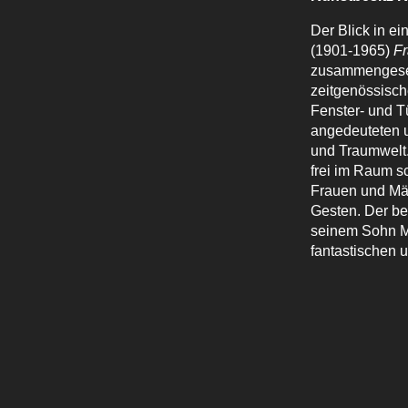
Der Blick in e
(1901-1965)
F
zusammengeset
zeitgenössische
Fenster- und T
angedeuteten 
und Traumwelt.
frei im Raum s
Frauen und Mä
Gesten. Der be
seinem Sohn Mi
fantastischen 