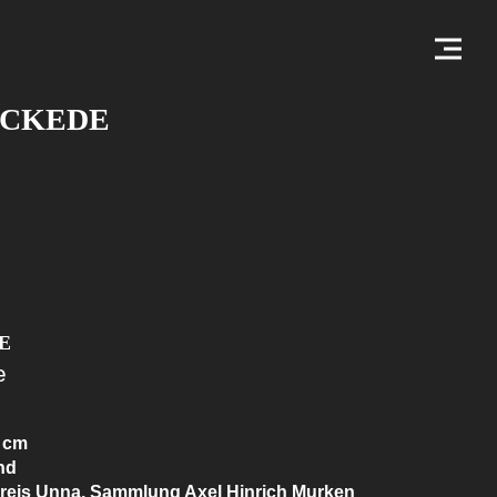
ICKEDE
E
e
2 cm
nd
reis Unna, Sammlung Axel Hinrich Murken