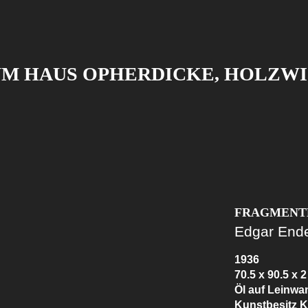
M HAUS OPHERDICKE, HOLZW
FRAGMENT
Edgar End
1936
70.5 x 90.5 x 
Öl auf Leinwa
Kunstbesitz K