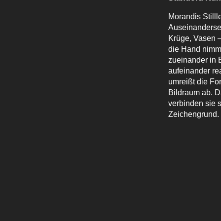
Morandis Still
Auseinanderset
Krüge, Vasen –
die Hand nimmt
zueinander in 
aufeinander rea
umreißt die F
Bildraum ab. Da
verbinden sie 
Zeichengrund.