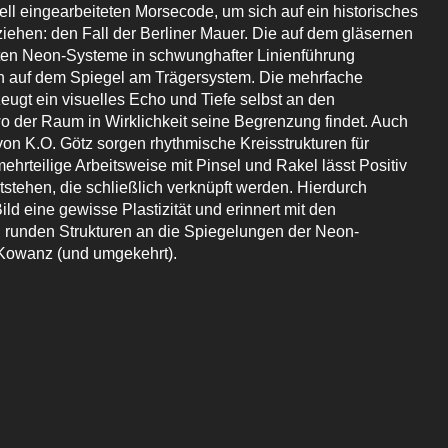
ll eingearbeiteten Morsecode, um sich auf ein historisches
ziehen: den Fall der Berliner Mauer. Die auf dem gläsernen
ten Neon-Systeme in schwunghafter Linienführung
ich auf dem Spiegel am Trägersystem. Die mehrfache
eugt ein visuelles Echo und Tiefe selbst an den
o der Raum in Wirklichkeit seine Begrenzung findet. Auch
on K.O. Götz sorgen rhythmische Kreisstrukturen für
ehrteilige Arbeitsweise mit Pinsel und Rakel lässt Positiv
tstehen, die schließlich verknüpft werden. Hierdurch
ld eine gewisse Plastizität und erinnert mit den
runden Strukturen an die Spiegelungen der Neon-
Kowanz (und umgekehrt).