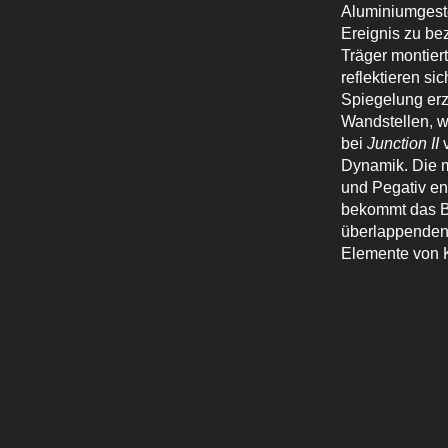
Aluminiumgeste
Ereignis zu be
Träger montier
reflektieren s
Spiegelung erz
Wandstellen, w
bei
Junction II
v
Dynamik. Die m
und Pegativ en
bekommt das Bi
überlappenden 
Elemente von 